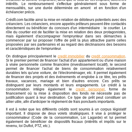
intérêts. Le remboursement s'effectue généralement sous forme de
mensualités, sur une durée déterminée en amont et en fonction d'un
échéancier précis.
Crédît.com facilite ainsi la mise en relation de débiteurs potentiels avec des
créanciers. Les créanciers, encore appelés prêteurs peuvent être contactés
directement ou bénéficier du concours d'un intermédiaire : le courtier. Le
rôle du courtier est de faciliter la mise en relation des deux protagonistes,
mais également d'accompagner l'emprunteur dans ses démarches à
commencer par lui proposer l'offre de prêt la plus attractive parmi celles
proposées par ses partenaires et au regard des déclinaisons des besoins
et caractéristiques de l'emprunteur.
On distingue principalement le
credit immobilier
du
credit consommation
.
Si le premier permet de financer l'achat d'un appartement ou d'une maison
à visée personnelle comme financière (investissement locatif), le second
permet de financer l'achat de biens de consommation relativement
durables tels qu'une voiture, de l'électroménager, etc. Il permet également
de financer des projets et des événements et englobe à ce titre, les prêts
travaux, vacances, mariage et bien d'autres encore. Ces prêts se
distinguent par leurs montants et leurs engagements. Le crédit à la
consommation intègre également le
credit personnel
, forme de
financement où la mise à disposition des fonds ne nécessite pas de
justification quant à leur destination. Ce type de prêt peut constituer un
allier utile, afin d'anticiper le règlement de frais ponctuels importants.
Il est à noter que les différents crédits sont soumis à un corpus législatif
important. Il dispose de deux volets stratégiques. Il vise à protéger le
consommateur (Code de la consommation, Loi Lagarde) et lui permet
également de bénéficier de dispositifs fiscaux (intérêts et impôts sur le
revenu, loi Duflot, PTZ, etc.).